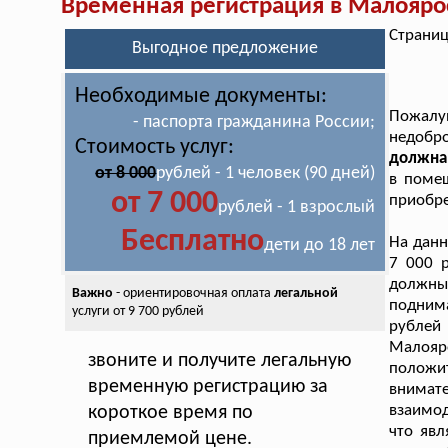
Временная регистрация в Малояро
Страниц
Выгодное предложение
Необходимые документы:
Пожалуй
- паспорта гражданина России;
недобр
Стоимость услуг:
должна,
от 8 000
рублей - 1 человек (90 дней)
в помещ
от 7 000
приобре
рублей - 1 взрослый
Бесплатно
На дан
дети до 18 лет
7 000 р
должны
Важно
- ориентировочная оплата
легальной
подним
услуги от 9 700 рублей
рублей
Малояр
звоните и получите легальную
положи
временную регистрацию за
внимате
взаимод
короткое время по
что яв
приемлемой цене.