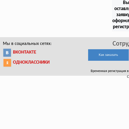
В
оставл
заявк
оформл
регист
Сотру
Мы в социальных сетях:
ВКОНТАКТЕ
Как заказать
ОДНОКЛАССНИКИ
Временная регистрация в 
С