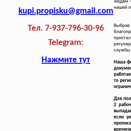
людям б
нашей п
kupi.propisku@gmail.com
Выбрав
Тел. 7-937-796-30-96
благоп
приста
Telegram:
регуля
службы 
Нажмите тут
Наша фи
докуме
работае
то реги
огранич
Для пол
2 рабоч
выпада
если р
пропис
времен